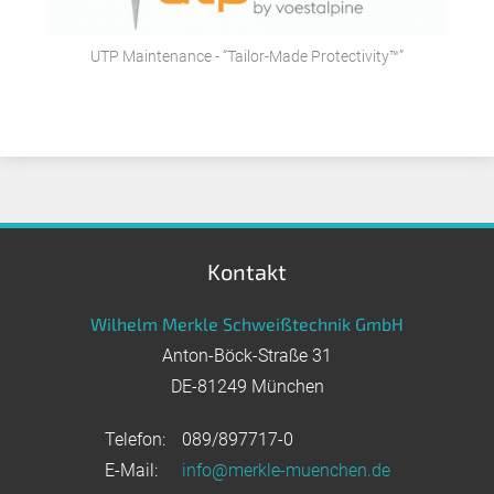
UTP Maintenance - “Tailor-Made Protectivity™”
Kontakt
Wilhelm Merkle Schweißtechnik GmbH
Anton-Böck-Straße 31
DE-81249 München
Telefon:
089/897717-0
E-Mail:
info@merkle-muenchen.de